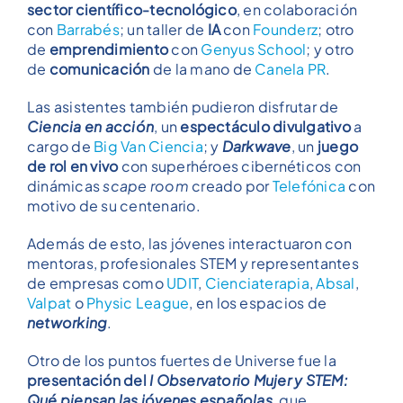
sector científico-tecnológico
, en colaboración
con
Barrabés
; un taller de
IA
con
Founderz
; otro
de
emprendimiento
con
Genyus School
; y otro
de
comunicación
de la mano de
Canela PR
.
Las asistentes también pudieron disfrutar de
Ciencia en acción
, un
espectáculo divulgativo
a
cargo de
Big Van Ciencia
; y
Darkwave
, un
juego
de rol en vivo
con superhéroes cibernéticos con
dinámicas
scape room
creado por
Telefónica
con
motivo de su centenario.
Además de esto, las jóvenes interactuaron con
mentoras, profesionales STEM y representantes
de empresas como
UDIT
,
Cienciaterapia
,
Absal
,
Valpat
o
Physic League
, en los espacios de
networking
.
Otro de los puntos fuertes de Universe fue la
presentación del
I Observatorio Mujer y STEM:
Qué piensan las jóvenes españolas
, que