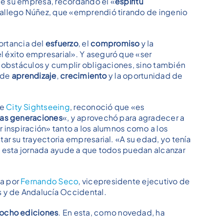
 de su empresa, recordando el «
espíritu
allego Núñez, que «emprendió tirando de ingenio
ortancia del
esfuerzo
, el
compromiso
y la
 éxito empresarial». Y aseguró que «ser
r obstáculos y cumplir obligaciones, sino también
a de
aprendizaje
,
crecimiento
y la oportunidad de
de
City Sightseeing
, reconoció que «es
vas generaciones
«, y aprovechó para agradecer a
 inspiración» tanto a los alumnos como a los
ar su trayectoria empresarial. «A su edad, yo tenía
e esta jornada ayude a que todos puedan alcanzar
da por
Fernando Seco
, vicepresidente ejecutivo de
s y de Andalucía Occidental.
ocho ediciones
. En esta, como novedad, ha