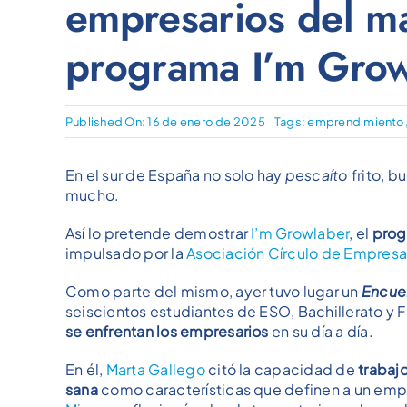
empresarios del m
programa I’m Gro
Published On: 16 de enero de 2025
Tags:
emprendimiento
En el sur de España no solo hay
pescaíto
frito, b
mucho.
Así lo pretende demostrar
I’m Growlaber
, el
prog
impulsado por la
Asociación Círculo de Empresa
Como parte del mismo, ayer tuvo lugar un
Encue
seiscientos estudiantes de ESO, Bachillerato y
se enfrentan los empresarios
en su día a día.
En él,
Marta Gallego
citó la capacidad de
trabaj
sana
como características que definen a un emp