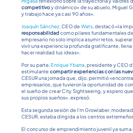
Migasa
reflexionó sobre la trayectoria y valores
competitivo
y dinámico» de su abuelo, Miguel G
y trabajo hace ya casi 90 años».
Joaquín Sánchez
, CEO de
Wats
, destacó «la imp
responsabilidad
como pilares fundamentales del
empresario no solo implica asumir retos, supera
vivir una experiencia profunda gratificante, llen
hacer realidad tus ideas».
Por su parte,
Enrique Ybarra
, presidente y CEO 
estimulante
compartir experiencias con las nue
CESUR una jornada que, dijo, permitió «encontrar
empresarios, que tuvieron la oportunidad de cont
el sueño de crear City Sightseeing, y espero qu
sus propios sueños», expresó.
Esta segunda sesión de I’m Growlaber, modera
CESUR, estaba dirigida a los centros extremeño
El concurso de emprendimiento juvenil ya suma