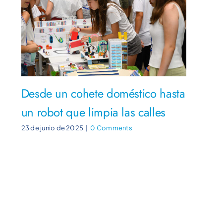
Desde un cohete doméstico hasta
Dr
un robot que limpia las calles
em
ce
23 de junio de 2025
|
0 Comments
10 